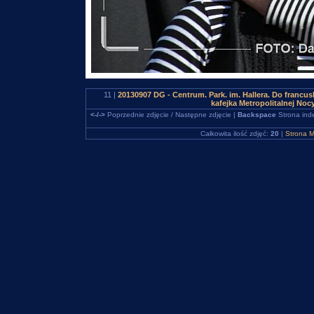
11 |
20130907 DG - Centrum. Park. im. Hallera. Do francuski
kafejka Metropolitalnej No
<-/->
Poprzednie zdjęcie / Następne zdjęcie |
Backspace
Strona ind
Całkowita ilość zdjęć:
20
|
Strona M