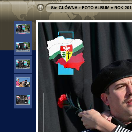
Str. GŁÓWNA
»
FOTO ALBUM
»
ROK 201