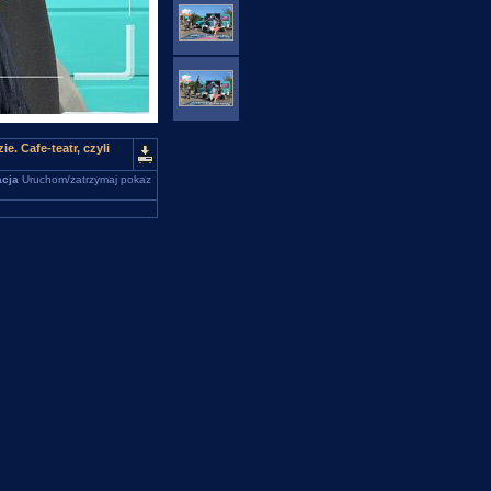
e. Cafe-teatr, czyli
cja
Uruchom/zatrzymaj pokaz