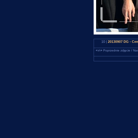
10 |
20130907 DG - Cent
<-/->
Poprzednie zdjęcie / Nas