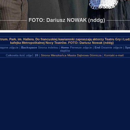
rum. Park. im. Hallera. Do francuskiej kawiarenki zapraszają aktorzy Teatru Gry i Ludzi
kafejka Metropolitalnej Nocy Teatrów. FOTO: Dariusz Nowak (nddg)
tępne zdjęcie |
Backspace
Strona indeksu |
Home
Pierwsze zdjęcie |
End
Ostatnie zdjęcie |
Spa
slajdów
Całkowita ilość zdjęć:
20
|
Strona Mieszkańca Miasta Dąbrowa Górnicza
|
Kontakt e-mail: