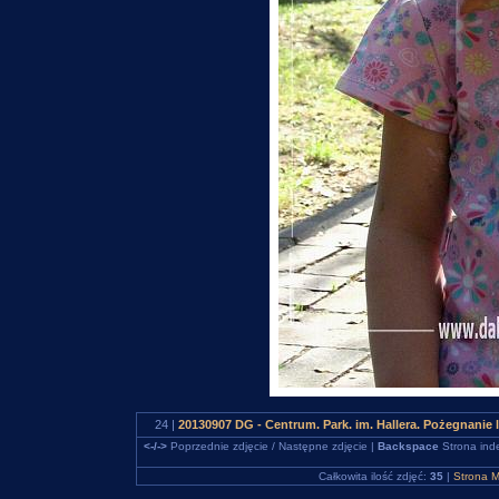
24 |
20130907 DG - Centrum. Park. im. Hallera. Pożegnanie
<-/->
Poprzednie zdjęcie / Następne zdjęcie |
Backspace
Strona ind
Całkowita ilość zdjęć:
35
|
Strona M