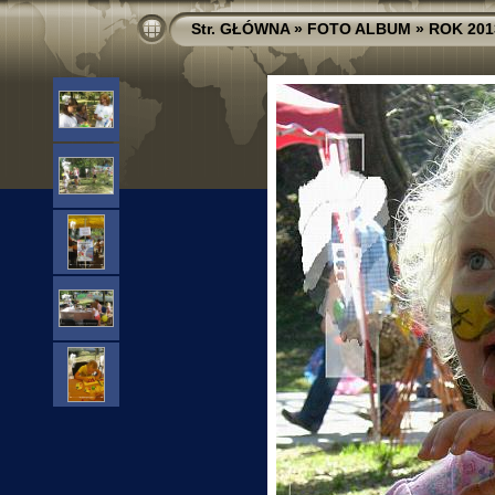
Str. GŁÓWNA
»
FOTO ALBUM
»
ROK 201