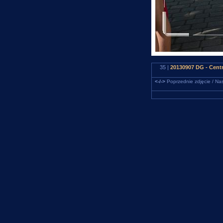
35 |
20130907 DG - Centr
<-/->
Poprzednie zdjęcie / Nas