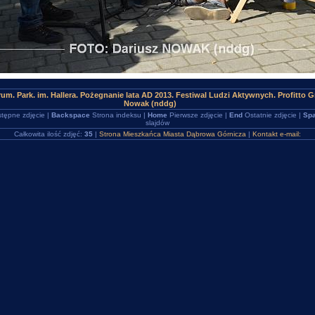
um. Park. im. Hallera. Pożegnanie lata AD 2013. Festiwal Ludzi Aktywnych. Profitto 
Nowak (nddg)
tępne zdjęcie |
Backspace
Strona indeksu |
Home
Pierwsze zdjęcie |
End
Ostatnie zdjęcie |
Spa
slajdów
Całkowita ilość zdjęć:
35
|
Strona Mieszkańca Miasta Dąbrowa Górnicza
|
Kontakt e-mail: