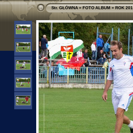
Str. GŁÓWNA
»
FOTO ALBUM
»
ROK 201