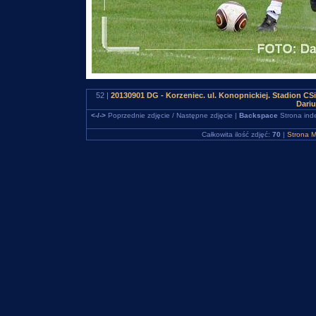
52 |
20130901 DG - Korzeniec. ul. Konopnickiej. Stadion C
Dari
<-/->
Poprzednie zdjęcie / Następne zdjęcie |
Backspace
Strona ind
Całkowita ilość zdjęć:
70
|
Strona M