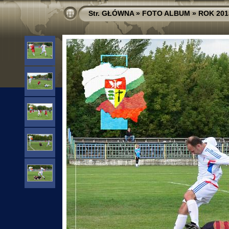
Str. GŁÓWNA
»
FOTO ALBUM
»
ROK 201