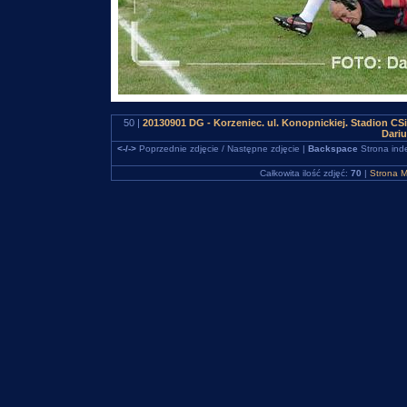
50 |
20130901 DG - Korzeniec. ul. Konopnickiej. Stadion C
Dari
<-/->
Poprzednie zdjęcie / Następne zdjęcie |
Backspace
Strona ind
Całkowita ilość zdjęć:
70
|
Strona M