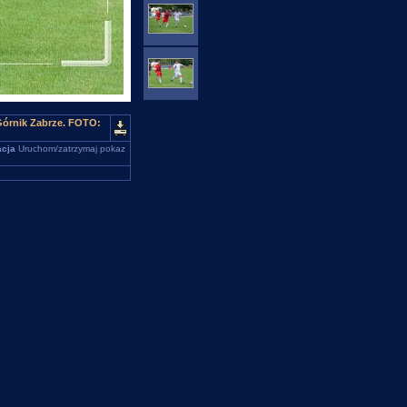
Górnik Zabrze. FOTO:
cja
Uruchom/zatrzymaj pokaz