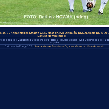
niec. ul. Konopnickiej. Stadion CSiR. Mecz drużyn Oldbojów RKS Zagłębie DG (0-2) 
Dariusz Nowak (nddg)
tępne zdjęcie |
Backspace
Strona indeksu |
Home
Pierwsze zdjęcie |
End
Ostatnie zdjęcie |
Spa
slajdów
Całkowita ilość zdjęć:
70
|
Strona Mieszkańca Miasta Dąbrowa Górnicza
|
Kontakt e-mail: