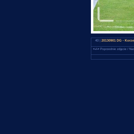
40 |
20130901 DG - Korze
<-/->
Poprzednie zdjęcie / Nas