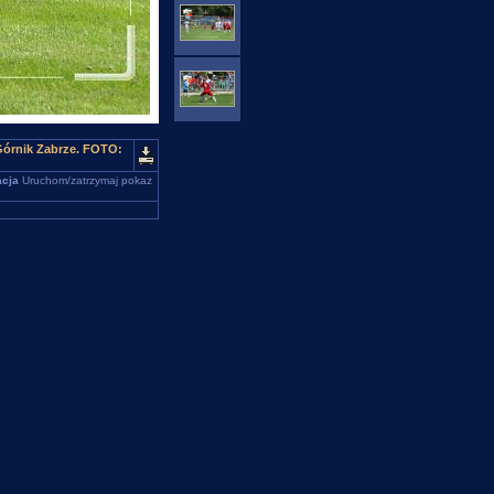
Górnik Zabrze. FOTO:
cja
Uruchom/zatrzymaj pokaz