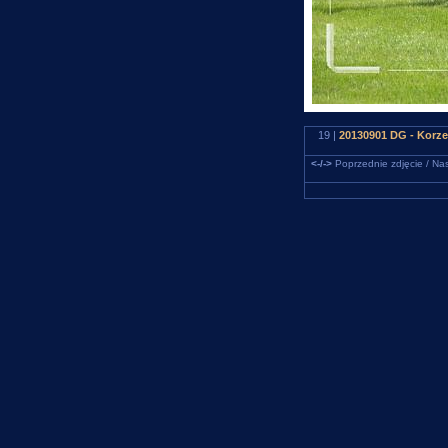
19 |
20130901 DG - Korze
<-/->
Poprzednie zdjęcie / Nas