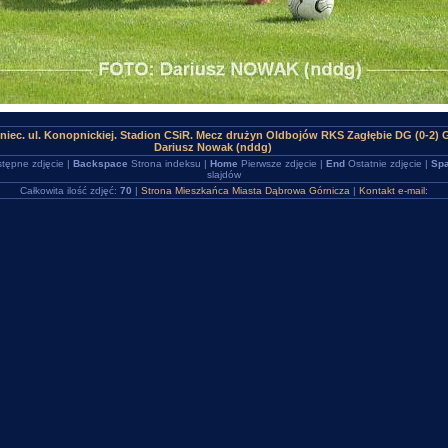
niec. ul. Konopnickiej. Stadion CSiR. Mecz drużyn Oldbojów RKS Zagłębie DG (0-2) 
Dariusz Nowak (nddg)
tępne zdjęcie |
Backspace
Strona indeksu |
Home
Pierwsze zdjęcie |
End
Ostatnie zdjęcie |
Spa
slajdów
Całkowita ilość zdjęć:
70
|
Strona Mieszkańca Miasta Dąbrowa Górnicza
|
Kontakt e-mail: