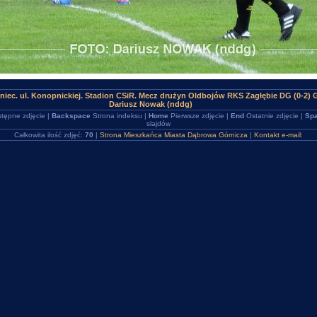
niec. ul. Konopnickiej. Stadion CSiR. Mecz drużyn Oldbojów RKS Zagłębie DG (0-2) 
Dariusz Nowak (nddg)
tępne zdjęcie |
Backspace
Strona indeksu |
Home
Pierwsze zdjęcie |
End
Ostatnie zdjęcie |
Spa
slajdów
Całkowita ilość zdjęć:
70
|
Strona Mieszkańca Miasta Dąbrowa Górnicza
|
Kontakt e-mail: