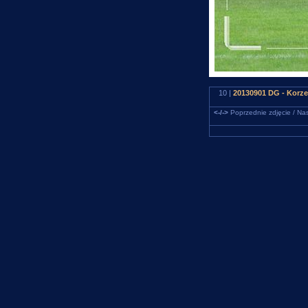
10 |
20130901 DG - Korze
<-/->
Poprzednie zdjęcie / Nas