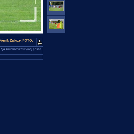
Górnik Zabrze. FOTO:
cja
Uruchom/zatrzymaj pokaz