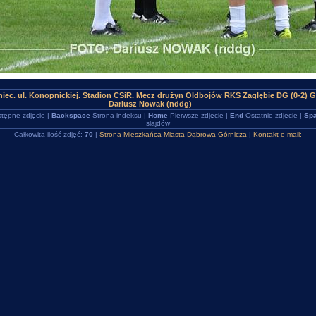
iec. ul. Konopnickiej. Stadion CSiR. Mecz drużyn Oldbojów RKS Zagłębie DG (0-2) 
Dariusz Nowak (nddg)
tępne zdjęcie |
Backspace
Strona indeksu |
Home
Pierwsze zdjęcie |
End
Ostatnie zdjęcie |
Spa
slajdów
Całkowita ilość zdjęć:
70
|
Strona Mieszkańca Miasta Dąbrowa Górnicza
|
Kontakt e-mail: