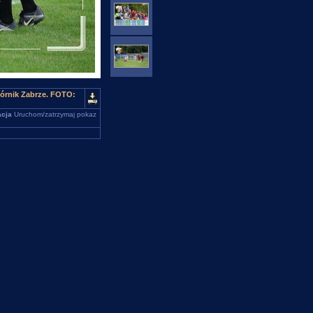
Górnik Zabrze. FOTO:
cja
Uruchom/zatrzymaj pokaz