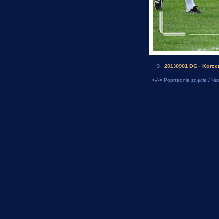
9 |
20130901 DG - Korzen
<-/->
Poprzednie zdjęcie / Nas