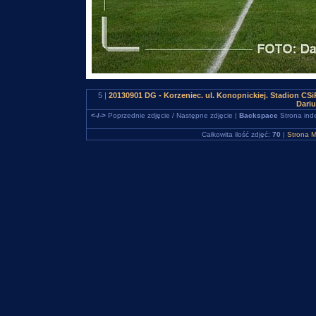
5 |
20130901 DG - Korzeniec. ul. Konopnickiej. Stadion C
Dari
<-/->
Poprzednie zdjęcie / Następne zdjęcie |
Backspace
Strona ind
Całkowita ilość zdjęć:
70
|
Strona M