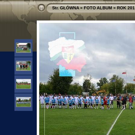
Str. GŁÓWNA
»
FOTO ALBUM
»
ROK 201