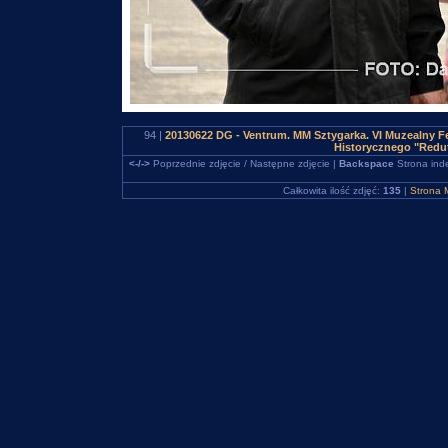
94 |
20130622 DG - Ventrum. MM Sztygarka. VI Muzealny Fe
Historycznego "Redu
<-/->
Poprzednie zdjęcie / Następne zdjęcie |
Backspace
Strona ind
Całkowita ilość zdjęć:
135
|
Strona 