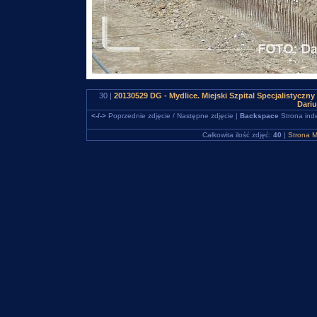
30 |
20130529 DG - Mydlice. Miejski Szpital Specjalistycz
Dari
<-/->
Poprzednie zdjęcie / Następne zdjęcie |
Backspace
Strona ind
Całkowita ilość zdjęć:
40
|
Strona M