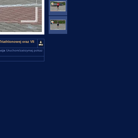
riathlonowej oraz VII
cja
Uruchom/zatrzymaj pokaz