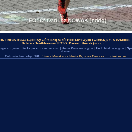
ce. II Mistrzostwa Dąbrowy Górniczej Szkół Podstawowych i Gimnazjum w Sztafecie T
Sztafeta Triathlonowa. FOTO: Dariusz Nowak (nddg)
tępne zdjęcie |
Backspace
Strona indeksu |
Home
Pierwsze zdjęcie |
End
Ostatnie zdjęcie |
Spa
slajdów
Całkowita ilość zdjęć:
100
|
Strona Mieszkańca Miasta Dąbrowa Górnicza
|
Kontakt e-mail: