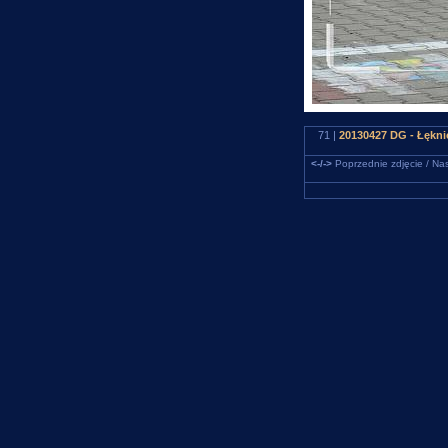
71 |
20130427 DG - Łękni
<-/->
Poprzednie zdjęcie / Nas