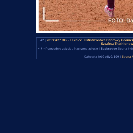
42 |
20130427 DG - Łęknice. II Mistrzostwa Dąbrowy Górnic
Sztafeta Triathlono
<-/->
Poprzednie zdjęcie / Następne zdjęcie |
Backspace
Strona ind
Całkowita ilość zdjęć:
100
|
Strona 