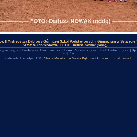
ce. II Mistrzostwa Dąbrowy Górniczej Szkół Podstawowych i Gimnazjum w Sztafecie T
Sztafeta Triathlonowa. FOTO: Dariusz Nowak (nddg)
tępne zdjęcie |
Backspace
Strona indeksu |
Home
Pierwsze zdjęcie |
End
Ostatnie zdjęcie |
Spa
slajdów
Całkowita ilość zdjęć:
100
|
Strona Mieszkańca Miasta Dąbrowa Górnicza
|
Kontakt e-mail: