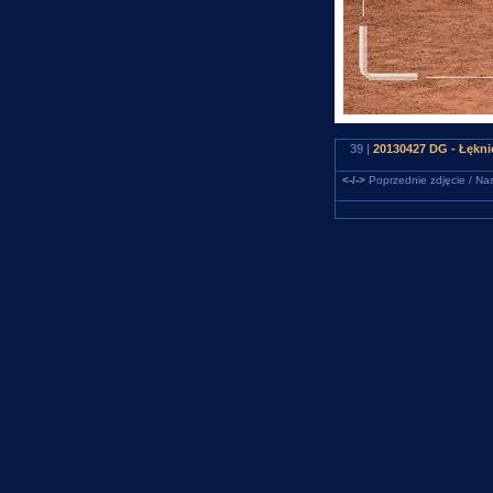
39 |
20130427 DG - Łękni
<-/->
Poprzednie zdjęcie / Nas