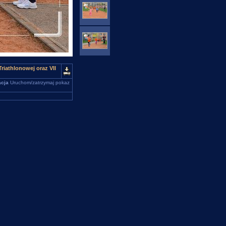
riathlonowej oraz VII
cja
Uruchom/zatrzymaj pokaz