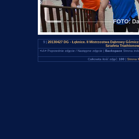
9 |
20130427 DG - Łęknice. II Mistrzostwa Dąbrowy Górnicz
Sztafeta Triathlono
<-/->
Poprzednie zdjęcie / Następne zdjęcie |
Backspace
Strona ind
Całkowita ilość zdjęć:
100
|
Strona 