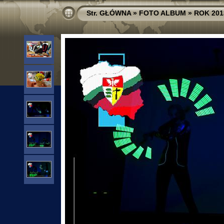
Str. GŁÓWNA
»
FOTO ALBUM
»
ROK 201