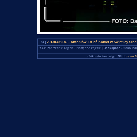
74 |
20130308 DG - Antoniów. Dzień Kobiet w Świetlicy Śro
<-/->
Poprzednie zdjęcie / Następne zdjęcie |
Backspace
Strona ind
Całkowita ilość zdjęć:
90
|
Strona M