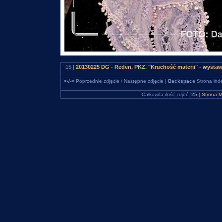
15 |
20130225 DG - Reden. PKZ. "Kruchość materii" - wysta
<-/->
Poprzednie zdjęcie / Następne zdjęcie |
Backspace
Strona ind
Całkowita ilość zdjęć:
25
|
Strona M