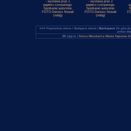
- wystawa prac z
- wystawa prac z
papieru czerpanego.
papieru czerpanego.
p
Spotkanie autorskie.
Spotkanie autorskie.
S
FOTO:Dariusz Nowak
FOTO:Dariusz Nowak
FO
(nddg)
(nddg)
<-/->
Poprzednia strona / Następna strona |
Backspace
Do góry je
pokaz sla
25
zdjęcia |
Strona Mieszkańca Miasta Dąbrowa Gó