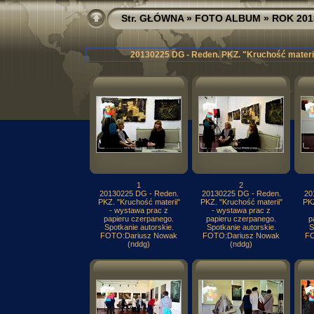
Str. GŁÓWNA
»
FOTO ALBUM
»
ROK 201
20130225 DG - Reden. PKZ. "Kruchość materii
1
2
20130225 DG - Reden.
20130225 DG - Reden.
20
PKZ. "Kruchość materii"
PKZ. "Kruchość materii"
PKZ
- wystawa prac z
- wystawa prac z
papieru czerpanego.
papieru czerpanego.
p
Spotkanie autorskie.
Spotkanie autorskie.
S
FOTO:Dariusz Nowak
FOTO:Dariusz Nowak
FO
(nddg)
(nddg)