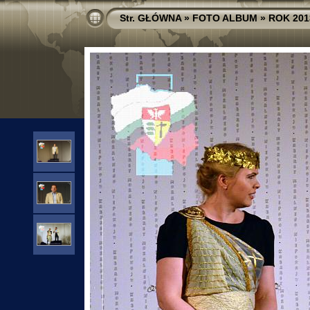
Str. GŁÓWNA
»
FOTO ALBUM
»
ROK 201