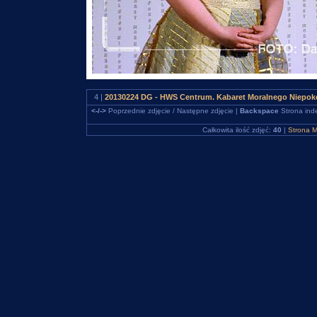
4 |
20130224 DG - HWS Centrum. Kabaret Moralnego Niepo
<-/->
Poprzednie zdjęcie / Następne zdjęcie |
Backspace
Strona ind
Całkowita ilość zdjęć:
40
|
Strona M