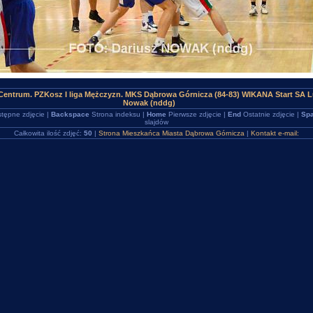
entrum. PZKosz I liga Mężczyzn. MKS Dąbrowa Górnicza (84-83) WIKANA Start SA L
Nowak (nddg)
tępne zdjęcie |
Backspace
Strona indeksu |
Home
Pierwsze zdjęcie |
End
Ostatnie zdjęcie |
Spa
slajdów
Całkowita ilość zdjęć:
50
|
Strona Mieszkańca Miasta Dąbrowa Górnicza
|
Kontakt e-mail: