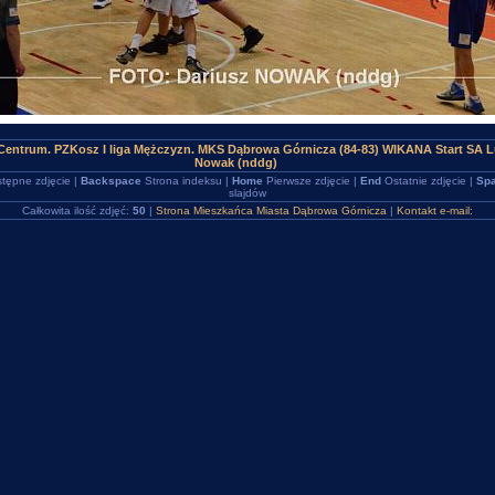
entrum. PZKosz I liga Mężczyzn. MKS Dąbrowa Górnicza (84-83) WIKANA Start SA L
Nowak (nddg)
tępne zdjęcie |
Backspace
Strona indeksu |
Home
Pierwsze zdjęcie |
End
Ostatnie zdjęcie |
Spa
slajdów
Całkowita ilość zdjęć:
50
|
Strona Mieszkańca Miasta Dąbrowa Górnicza
|
Kontakt e-mail: