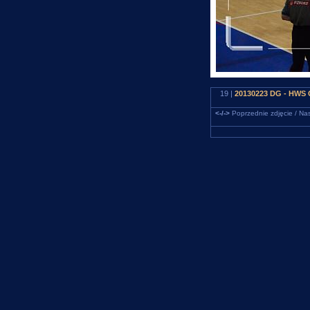
19 |
20130223 DG - HWS C
<-/->
Poprzednie zdjęcie / Nas