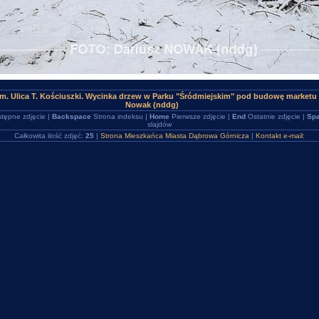
m. Ulica T. Kościuszki. Wycinka drzew w Parku "Śródmiejskim" pod budowę marketu
Nowak (nddg)
tępne zdjęcie |
Backspace
Strona indeksu |
Home
Pierwsze zdjęcie |
End
Ostatnie zdjęcie |
Spa
slajdów
Całkowita ilość zdjęć:
25
|
Strona Mieszkańca Miasta Dąbrowa Górnicza
|
Kontakt e-mail: