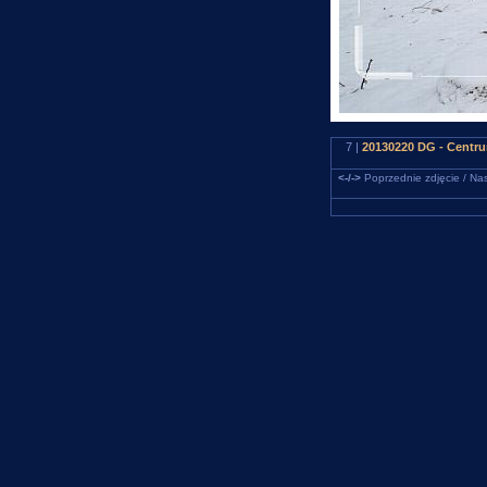
7 |
20130220 DG - Centru
<-/->
Poprzednie zdjęcie / Nas