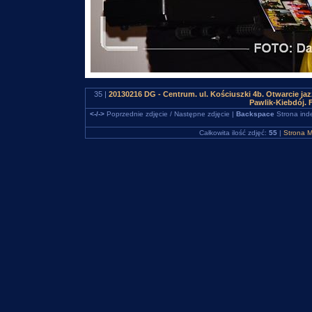
35 |
20130216 DG - Centrum. ul. Kościuszki 4b. Otwarcie jaz
Pawlik-Kiebdój.
<-/->
Poprzednie zdjęcie / Następne zdjęcie |
Backspace
Strona ind
Całkowita ilość zdjęć:
55
|
Strona M