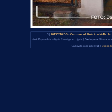
3 |
20130216 DG - Centrum. ul. Kościuszki 4b. Ja
<-/->
Poprzednie zdjęcie / Następne zdjęcie |
Backspace
Strona ind
Całkowita ilość zdjęć:
55
|
Strona M