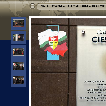
Str. GŁÓWNA
»
FOTO ALBUM
»
ROK 201