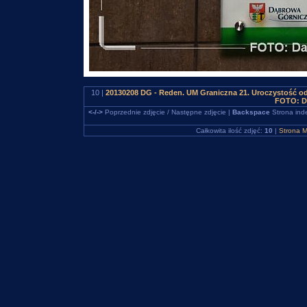
10 |
20130208 DG - Reden. UM Graniczna 21. Uroczystość od
FOTO: D
<-/->
Poprzednie zdjęcie / Następne zdjęcie |
Backspace
Strona ind
Całkowita ilość zdjęć:
10
|
Strona M