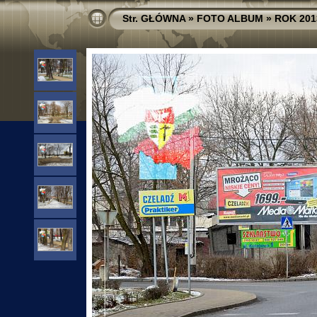
Str. GŁÓWNA
»
FOTO ALBUM
»
ROK 201