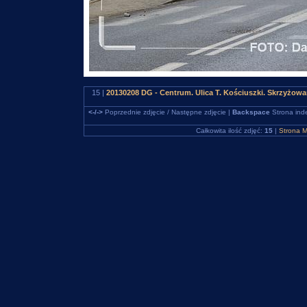
15 |
20130208 DG - Centrum. Ulica T. Kościuszki. Skrzyżowa
<-/->
Poprzednie zdjęcie / Następne zdjęcie |
Backspace
Strona ind
Całkowita ilość zdjęć:
15
|
Strona M