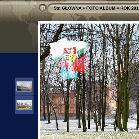
Str. GŁÓWNA
»
FOTO ALBUM
»
ROK 201