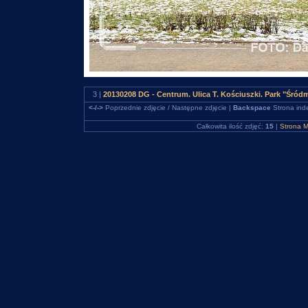
3 |
20130208 DG - Centrum. Ulica T. Kościuszki. Park "Śró
<-/->
Poprzednie zdjęcie / Następne zdjęcie |
Backspace
Strona ind
Całkowita ilość zdjęć:
15
|
Strona M