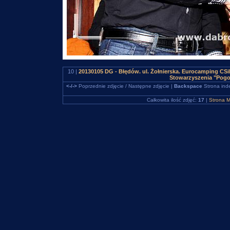
10 |
20130105 DG - Błędów. ul. Żołnierska. Eurocamping C
Stowarzyszenia "Pogo
<-/->
Poprzednie zdjęcie / Następne zdjęcie |
Backspace
Strona ind
Całkowita ilość zdjęć:
17
|
Strona M