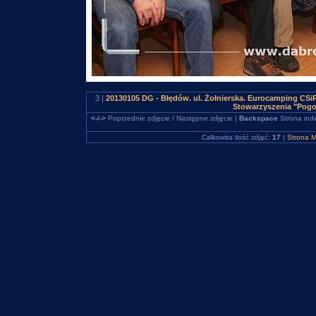
3 |
20130105 DG - Błędów. ul. Żołnierska. Eurocamping CS
Stowarzyszenia "Pogo
<-/->
Poprzednie zdjęcie / Następne zdjęcie |
Backspace
Strona ind
Całkowita ilość zdjęć:
17
|
Strona M