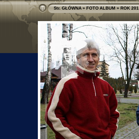
Str. GŁÓWNA
»
FOTO ALBUM
»
ROK 201