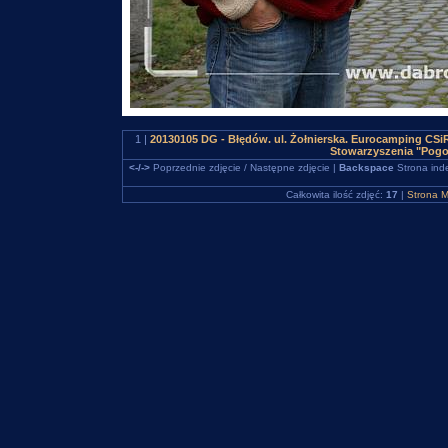
1 |
20130105 DG - Błędów. ul. Żołnierska. Eurocamping CS
Stowarzyszenia "Pogo
<-/->
Poprzednie zdjęcie / Następne zdjęcie |
Backspace
Strona ind
Całkowita ilość zdjęć:
17
|
Strona M