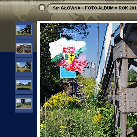
Str. GŁÓWNA
»
FOTO ALBUM
»
ROK 201