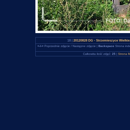
18 |
20120828 DG - Strzemieszyce Wielkie
<-/->
Poprzednie zdjęcie / Następne zdjęcie |
Backspace
Strona ind
Całkowita ilość zdjęć:
25
|
Strona M