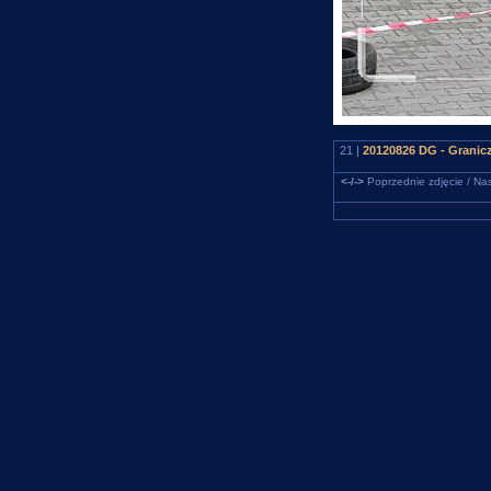
21 |
20120826 DG - Granicz
<-/->
Poprzednie zdjęcie / Nas