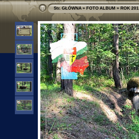
Str. GŁÓWNA
»
FOTO ALBUM
»
ROK 201