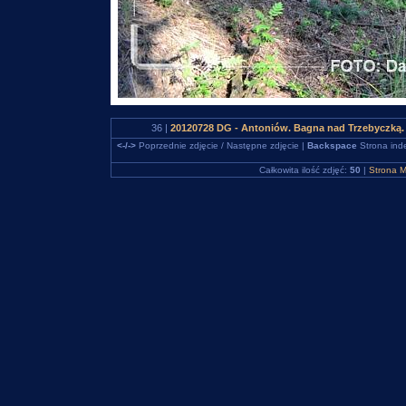
36 |
20120728 DG - Antoniów. Bagna nad Trzebyczką.
<-/->
Poprzednie zdjęcie / Następne zdjęcie |
Backspace
Strona ind
Całkowita ilość zdjęć:
50
|
Strona M