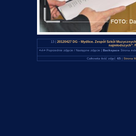
13 |
20120427 DG - Mydlice. Zespół Szkół Muzycznych
najmłodszych". 
<-/->
Poprzednie zdjęcie / Następne zdjęcie |
Backspace
Strona ind
Całkowita ilość zdjęć:
65
|
Strona M