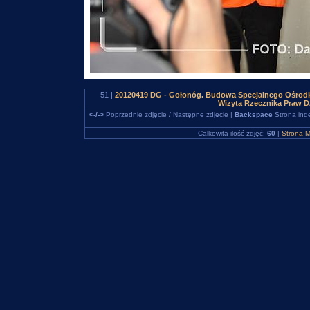
51 |
20120419 DG - Gołonóg. Budowa Specjalnego Ośrodk
Wizyta Rzecznika Praw D
<-/->
Poprzednie zdjęcie / Następne zdjęcie |
Backspace
Strona ind
Całkowita ilość zdjęć:
60
|
Strona M