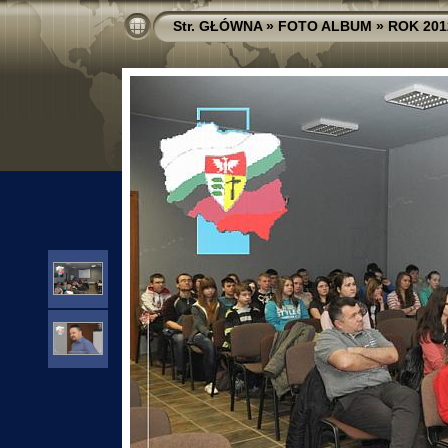
Str. GŁÓWNA
»
FOTO ALBUM
»
ROK 201