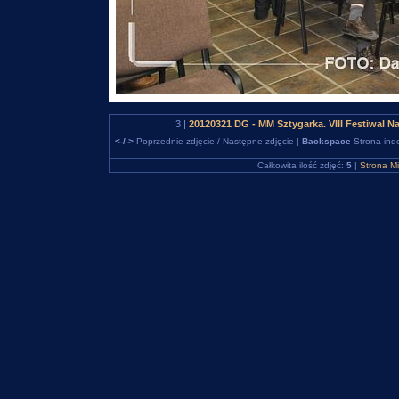
3 |
20120321 DG - MM Sztygarka. VIII Festiwal 
<-/->
Poprzednie zdjęcie / Następne zdjęcie |
Backspace
Strona ind
Całkowita ilość zdjęć:
5
|
Strona M