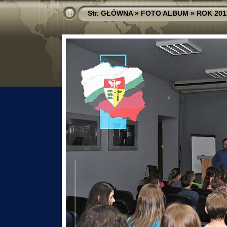
Str. GŁÓWNA
»
FOTO ALBUM
»
ROK 201