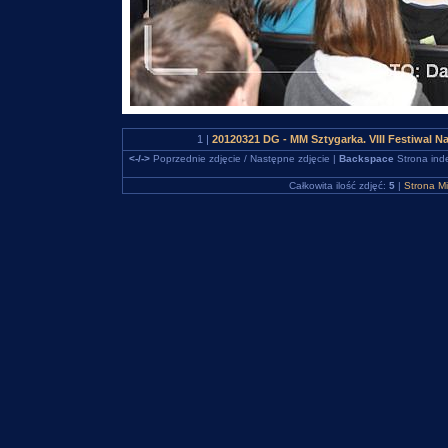
1 |
20120321 DG - MM Sztygarka. VIII Festiwal 
<-/->
Poprzednie zdjęcie / Następne zdjęcie |
Backspace
Strona ind
Całkowita ilość zdjęć:
5
|
Strona M