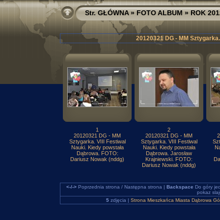
Str. GŁÓWNA
»
FOTO ALBUM
»
ROK 201
20120321 DG - MM Sztygarka. 
1
2
20120321 DG - MM
20120321 DG - MM
2
Sztygarka. VIII Festiwal
Sztygarka. VIII Festiwal
Szt
Nauki. Kiedy powstała
Nauki. Kiedy powstała
Na
Dąbrowa. FOTO:
Dąbrowa. Jarosław
Dariusz Nowak (nddg)
Krajniewski. FOTO:
Da
Dariusz Nowak (nddg)
<-/->
Poprzednia strona / Następna strona |
Backspace
Do góry je
pokaz sla
5
zdjęcia |
Strona Mieszkańca Miasta Dąbrowa Gó