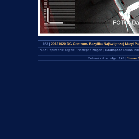
153 |
20121020 DG Centrum. Bazylika Najświętszej Maryi P
<-/->
Poprzednie zdjęcie / Następne zdjęcie |
Backspace
Strona ind
Całkowita ilość zdjęć:
176
|
Strona 