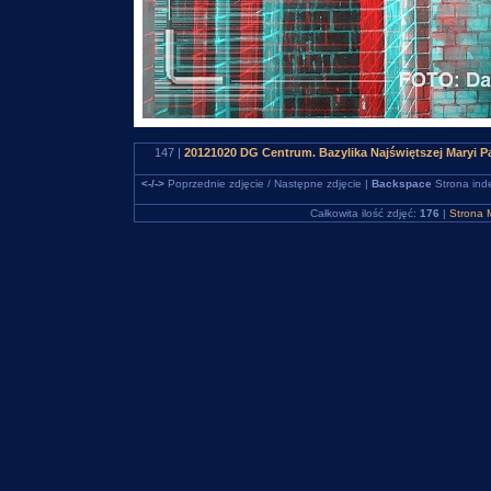
147 |
20121020 DG Centrum. Bazylika Najświętszej Maryi P
<-/->
Poprzednie zdjęcie / Następne zdjęcie |
Backspace
Strona ind
Całkowita ilość zdjęć:
176
|
Strona 