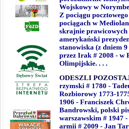
Wojskowy w Norymberd
Z pociągu pocztowego 
pociągach w Mediolan
skrajnie prawicowych 
amerykański prezydent
stanowiska (z dniem 9
przez Irak
# 2008 - w 
Olimpijskie.
.
.
.
ODESZLI POZOSTA
rzymski # 1780 - Tadeu
Rozbiorowy 1773-1775 
1906 - Franciszek Chr
Bandrowski, polski pis
warszawskim # 1947 - 
armii # 2009 - Jan Tar