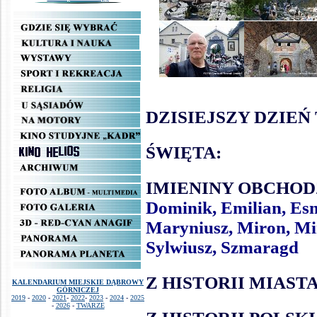
.
.
.
.
.
.
.
DZISIEJSZY DZIEŃ
.
.
ŚWIĘTA:
.
.
.
IMIENINY OBCHOD
.
Dominik, Emilian, Es
.
Maryniusz, Miron, Mi
.
Sylwiusz, Szmaragd
.
.
.
Z HISTORII MIAST
KALENDARIUM MIEJSKIE DĄBROWY
GÓRNICZEJ
2019
-
2020
-
2021
-
2022
-
2023
-
2024
-
2025
-
2026
-
TWARZE