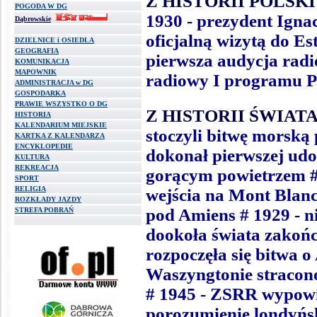
Z HISTORII POLSKI
POGODA W DG
1930 - prezydent Ignac
Dąbrowskie
oficjalną wizytą do Es
DZIELNICE i OSIEDLA
GEOGRAFIA
pierwsza audycja radi
KOMUNIKACJA
MAPOWNIK
radiowy I programu P
ADMINISTRACJA w DG
GOSPODARKA
PRAWIE WSZYSTKO O DG
Z HISTORII ŚWIATA
HISTORIA
KALENDARIUM MIEJSKIE
stoczyli bitwę morsk
KARTKA Z KALENDARZA
ENCYKLOPEDIE
dokonał pierwszej u
KULTURA
REKREACJA
gorącym powietrzem #
SPORT
RELIGIA
wejścia na Mont Blan
ROZKŁADY JAZDY
pod Amiens # 1929 - ni
STREFA POBRAŃ
dookoła świata zakońc
rozpoczęła się bitwa o
Waszyngtonie stracono
# 1945 - ZSRR wypowi
porozumienie londyńs