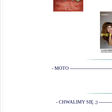
- MOTO -------------------------------
- CHWALIMY SIĘ ;) ----------------