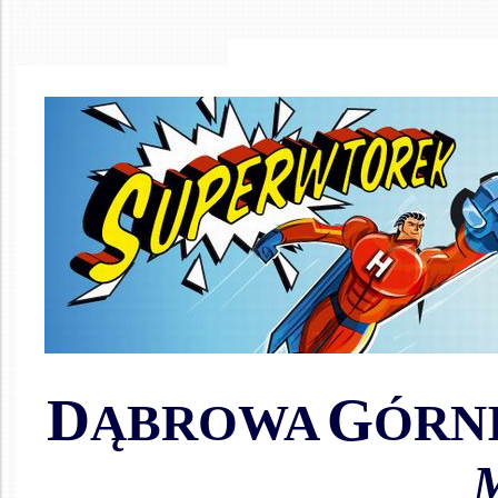
D
G
ĄBROWA
ÓRN
M